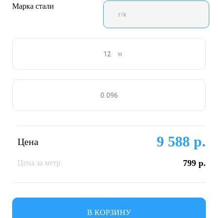
Марка стали
г/к
м
9 588 р.
Цена
799 р.
Цена за метр
В КОРЗИНУ