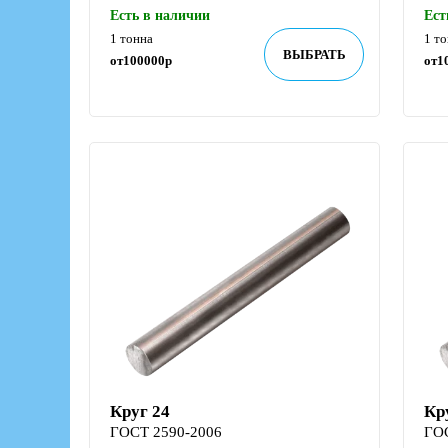
Есть в наличии
Ест
1 тонна
1 т
ВЫБРАТЬ
от
100000
р
от
1
Круг 24
Кр
ГОСТ 2590-2006
ГО