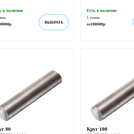
ь в наличии
Есть в наличии
онна
1 тонна
ВЫБРАТЬ
00000
р
от
100000
р
уг 80
Круг 100