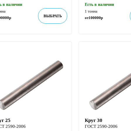
ь в наличии
Есть в наличии
онна
1 тонна
ВЫБРАТЬ
00000
р
от
100000
р
уг 25
Круг 30
СТ 2590-2006
ГОСТ 2590-2006