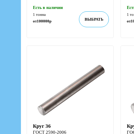
Есть в наличии
Ест
1 тонна
1 т
ВЫБРАТЬ
от
100000
р
от
1
Круг 36
Кр
ГОСТ 2590-2006
ГО