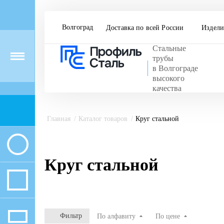
Волгоград
Доставка по всей России
Издели
Стальные
Menu
трубы
в Волгограде
высокого
качества
Главная
Каталог товаров
Круг стальной
Круг стальной
Фильтр
По алфавиту
По цене