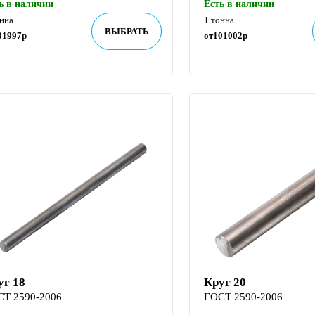
ь в наличии
Есть в наличии
онна
1 тонна
ВЫБРАТЬ
01997
р
от
101002
р
уг 18
Круг 20
СТ 2590-2006
ГОСТ 2590-2006