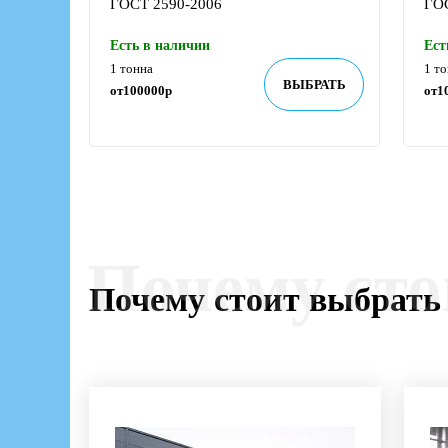
ГОСТ 2590-2006
ГО
Есть в наличии
Ест
1 тонна
1 т
ВЫБРАТЬ
от
100000
р
от
1
Почему сто
Почему стоит выбрать