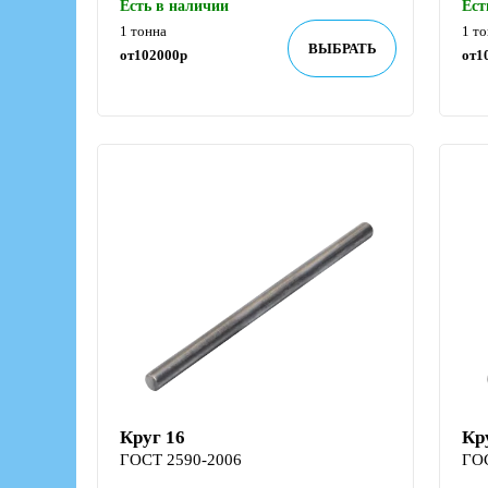
Есть в наличии
Ест
1 тонна
1 т
ВЫБРАТЬ
от
102000
р
от
1
Круг 16
Кр
ГОСТ 2590-2006
ГО