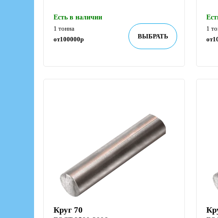
Есть в наличии
Ест
1 тонна
1 т
ВЫБРАТЬ
от
100000
р
от
1
Круг 70
Кр