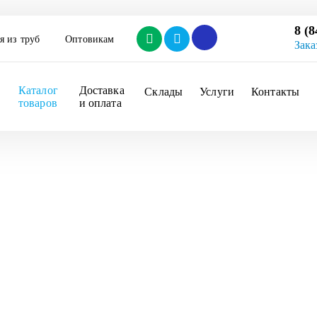
8 (8
я из труб
Оптовикам
Зака
Каталог 
Доставка 
Склады
Услуги
Контакты
товаров
и оплата