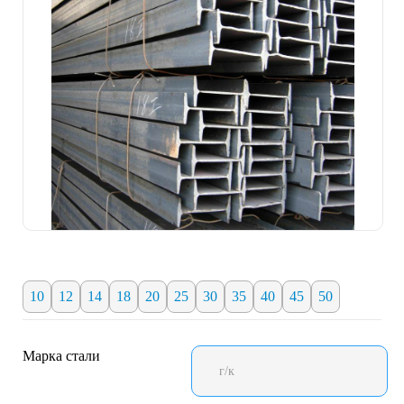
10
12
14
18
20
25
30
35
40
45
50
Марка стали
г/к