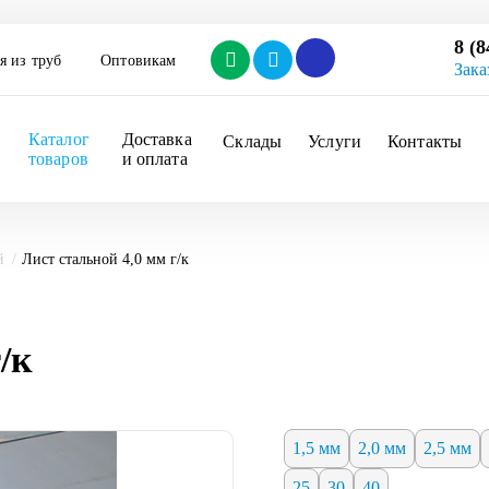
8 (8
я из труб
Оптовикам
Зака
Каталог 
Доставка 
Склады
Услуги
Контакты
товаров
и оплата
й
Лист стальной 4,0 мм г/к
/к
1,5 мм
2,0 мм
2,5 мм
25
30
40