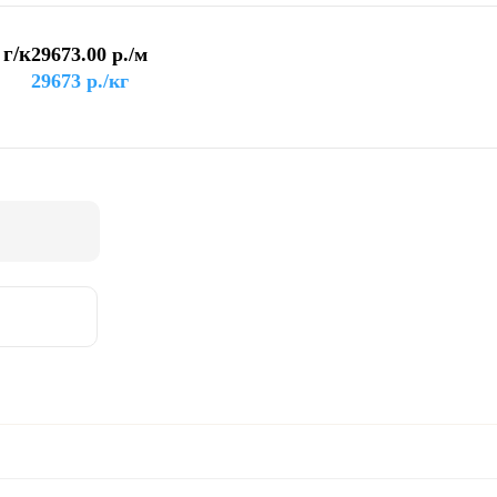
 г/к
29673.00
р./м
29673
р./кг