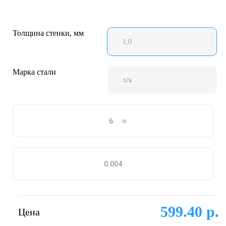
Толщина стенки, мм
1,0
Марка стали
х/к
м
599.40 р.
Цена