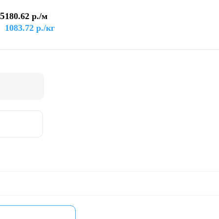
,5
180.62
р./м
1083.72
р./кг