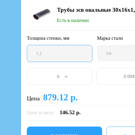
Трубы эсв овальные 30х16x1
Есть в наличии
Толщина стенки, мм
Марка стали
х/к
1,2
м
879.12 р.
Цена
146.52 р.
Цена за метр