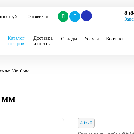
8 (8
я из труб
Оптовикам
Зака
Каталог 
Доставка 
Склады
Услуги
Контакты
товаров
и оплата
льные 30х16 мм
 мм
40x20
Овальные трубы 30х16