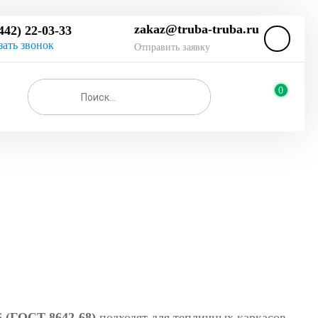
zakaz@truba-truba.ru
442) 22-03-33
зать звонок
Отправить заявку
0
 (ГОСТ 8642-68)
подходят для тепличных каркасов,