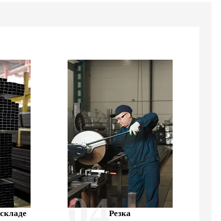
04
 складе
Резка