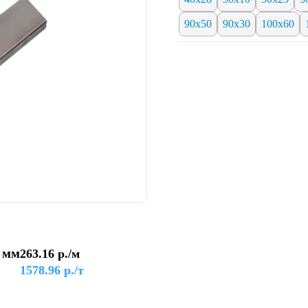
90x50
90х30
100х60
 мм
263.16
р./м
1578.96
р./т