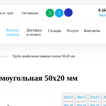
8 (8
я из труб
Оптовикам
Зака
Каталог 
Доставка 
Склады
Услуги
Контакты
товаров
и оплата
ольные
Труба профильная прямоугольная 50х20 мм
моугольная 50х20 мм
20х10
20х15
25х15
2
40х28
50х10
50х25
5