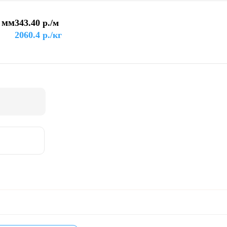
 мм
343.40
р./м
2060.4
р./кг