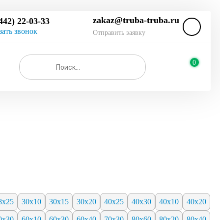
zakaz@truba-truba.ru
442) 22-03-33
зать звонок
Отправить заявку
0
8х25
30х10
30х15
30х20
40х25
40х30
40х10
40х20
0х30
60х10
60х30
60х40
70х30
80х60
80х20
80х40