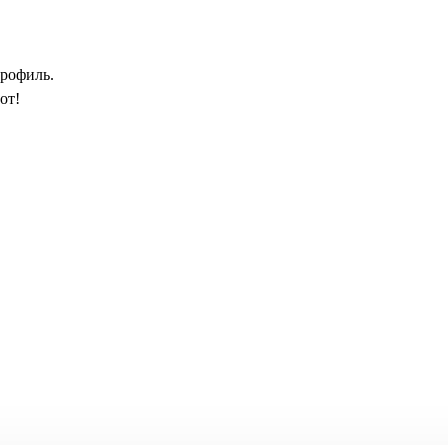
рофиль.
от!