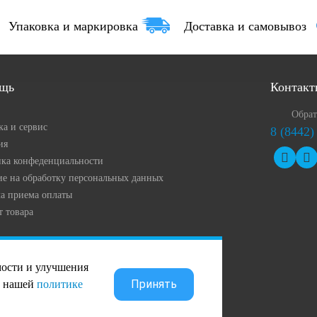
Упаковка и маркировка
Доставка и самовывоз
щь
Контакт
Обрат
ка и сервис
8 (8442)
ия
ка конфеденциальности
ие на обработку персональных данных
а приема оплаты
т товара
мости и улучшения
Принять
в нашей
политике