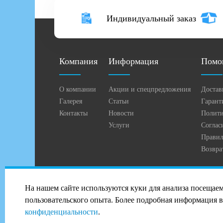
Индивидуальный заказ
Компания
Информация
Помо
О компании
Акции и спецпредложения
Достав
Галерея
Статьи
Гарант
Контакты
Новости
Полити
Услуги
Соглас
Правил
Возвра
2026 © Профиль-Сталь в Волгограде
На нашем сайте используются куки для анализа посещае
PANDA Digital Group
пользовательского опыта. Более подробная информация 
конфиденциальности
.