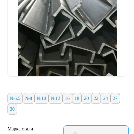
№6,5
№8
№10
№12
16
18
20
22
24
27
30
Марка стали
г/к