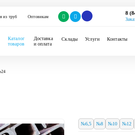
8 (8
я из труб
Оптовикам
Зака
Каталог 
Доставка 
Склады
Услуги
Контакты
товаров
и оплата
№24
№6,5
№8
№10
№12