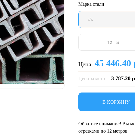
Марка стали
г/к
м
45 446.40 
Цена
3 787.20 р
Цена за метр
В КОРЗИНУ
Обратите внимание! Вы мо
отрезками по 12 метров