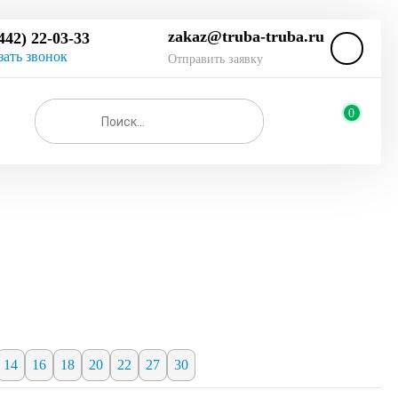
zakaz@truba-truba.ru
442) 22-03-33
зать звонок
Отправить заявку
0
14
16
18
20
22
27
30