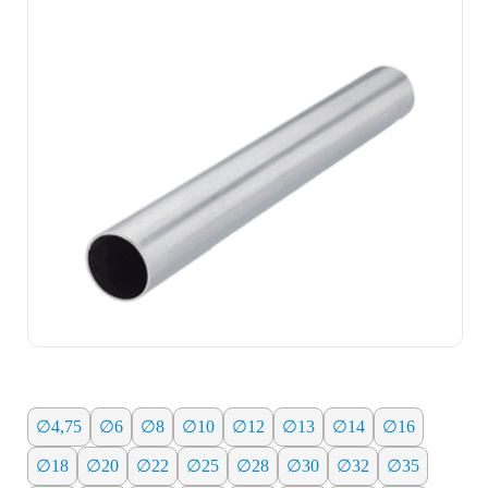
∅4,75
∅6
∅8
∅10
∅12
∅13
∅14
∅16
∅18
∅20
∅22
∅25
∅28
∅30
∅32
∅35