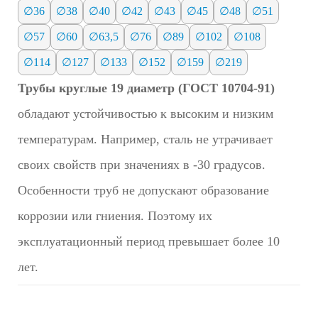
∅36
∅38
∅40
∅42
∅43
∅45
∅48
∅51
∅57
∅60
∅63,5
∅76
∅89
∅102
∅108
∅114
∅127
∅133
∅152
∅159
∅219
Трубы круглые 19 диаметр (ГОСТ 10704-91)
обладают устойчивостью к высоким и низким
температурам. Например, сталь не утрачивает
своих свойств при значениях в -30 градусов.
Особенности труб не допускают образование
коррозии или гниения. Поэтому их
эксплуатационный период превышает более 10
лет.