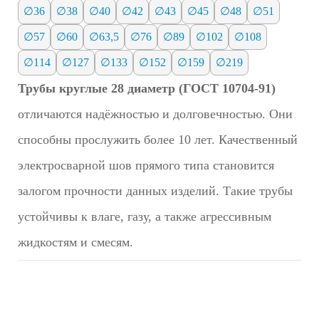
∅36
∅38
∅40
∅42
∅43
∅45
∅48
∅51
∅57
∅60
∅63,5
∅76
∅89
∅102
∅108
∅114
∅127
∅133
∅152
∅159
∅219
Трубы круглые 28 диаметр (ГОСТ 10704-91)
отличаются надёжностью и долговечностью. Они
способны прослужить более 10 лет. Качественный
электросварной шов прямого типа становится
залогом прочности данных изделий. Такие трубы
устойчивы к влаге, газу, а также агрессивным
жидкостям и смесям.