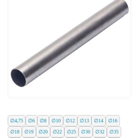
∅4,75
∅6
∅8
∅10
∅12
∅13
∅14
∅16
∅18
∅19
∅20
∅22
∅25
∅30
∅32
∅35