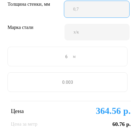
Толщина стенки, мм
0,7
Марка стали
х/к
м
364.56 р.
Цена
60.76 р.
Цена за метр